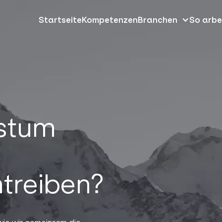
Startseite
Kompetenzen
Branchen
So arbe
hstum
treiben?