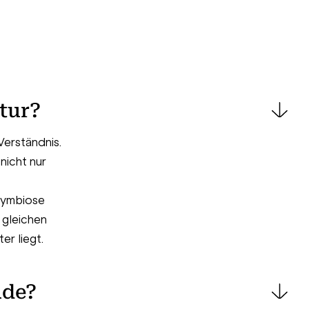
ntur?
Verständnis.
nicht nur
 Symbiose
 gleichen
er liegt.
ude?