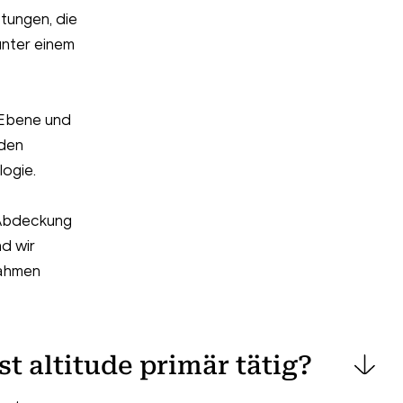
stungen, die
unter einem
-Ebene und
 den
ogie.
 Abdeckung
d wir
nahmen
t altitude primär tätig?