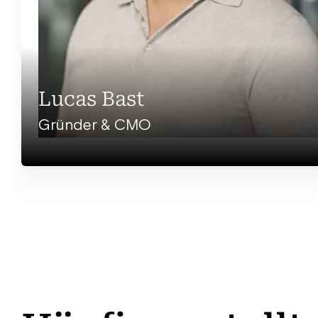
Lucas Bast
Gründer & CMO
Lucas ist ein erfahrener Marketing Experte, der
vor altitude mehrere Chief Marketing Officer
bzw. Director of Marketing Positionen bekleidet
hat. Er war u.a. tätig für Unternehmen wie Auto1
Group, DrSmile und Bloomy Days. Seine Expertise
liegt in der Verbindung von daten-getriebenem
Marketing und der strategischen Marken-
Ausrichtung.