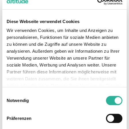
reduzieren und gleichzeitig die Effizienz ihrer
digitalen Präsenz zu maximieren.
Diese Webseite verwendet Cookies
Wir verwenden Cookies, um Inhalte und Anzeigen zu
Datenerfassung & -anwendung
personalisieren, Funktionen für soziale Medien anbieten
zu können und die Zugriffe auf unsere Website zu
Die effektive Nutzung von Kunden- und Conversion-
analysieren. Außerdem geben wir Informationen zu Ihrer
Daten entlang des Kundenfunnels erreicht ihre volle
Verwendung unserer Website an unsere Partner für
Wirkungskraft erst dann, wenn diese Daten End-to-
soziale Medien, Werbung und Analysen weiter. Unsere
End erfasst, integriert und genutzt werden. Bei
Partner führen diese Informationen möglicherweise mit
weiteren Daten zusammen, die Sie ihnen bereitgestellt
altitude nutzen wir fortschrittliche, automatisierte
haben oder die sie im Rahmen Ihrer Nutzung der Dienste
Prozesse, um diese Daten zu sammeln, zu
gesammelt haben.
Einwilligungsauswahl
transformieren und gezielt in die relevanten
Notwendig
Marketingplattformen zurückzuspielen. Diese
Nutzung der Daten trägt entscheidend zur
Präferenzen
Optimierung der Marketingmaßnahmen bei und
steigert dadurch die Gesamteffizienz der