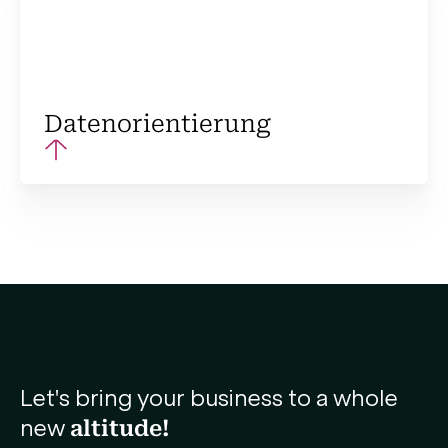
Datenorientierung
Wachstumskonzepte und -initiativen sollten
auf Daten basieren, um sicherzustellen, dass
sie fundiert sind und zu den gewünschten
Ergebnissen führen. Dies kann erreicht
werden, indem man Daten aus verschiedenen
Quellen wie Kundenbefragungen und
Marktforschung sammelt und analysiert.
Let's bring your business to a whole
new
altitude!