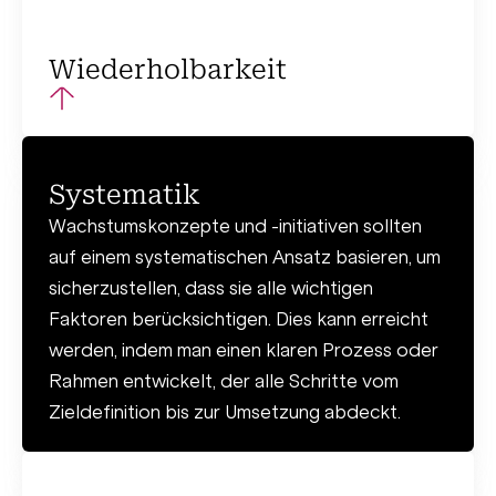
Wiederholbarkeit
Wachstumskonzepte und -initiativen sollten so
konzipiert sein, dass sie wiederholt werden
können. Das stellt sicher, dass sie auch in
Systematik
Zukunft erfolgreich sind. Dies kann durch
Wachstumskonzepte und -initiativen sollten
modulare oder skalierbare Lösungen erreicht
auf einem systematischen Ansatz basieren, um
werden, die flexibel angepasst oder erweitert
sicherzustellen, dass sie alle wichtigen
werden können.
Faktoren berücksichtigen. Dies kann erreicht
werden, indem man einen klaren Prozess oder
Rahmen entwickelt, der alle Schritte vom
Zieldefinition bis zur Umsetzung abdeckt.